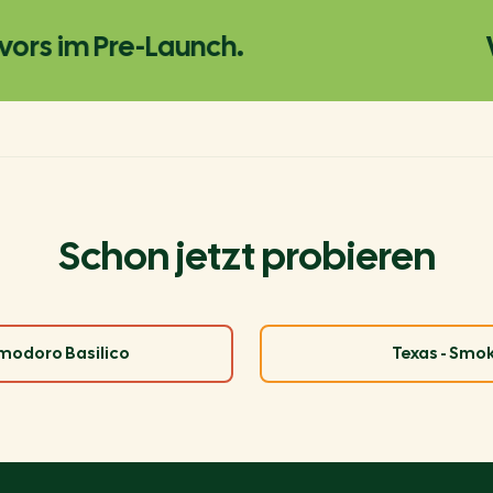
s im Pre-Launch.
Wir
Schon jetzt probieren
omodoro Basilico
Texas - Smo