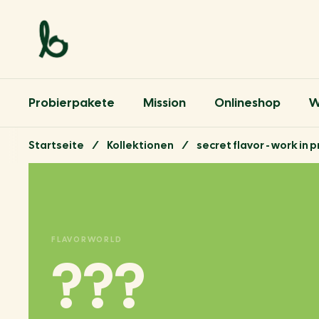
Zum Inhalt springen
Probierpakete
Mission
Onlineshop
W
Startseite
/
Kollektionen
/
secret flavor - work in 
FLAVORWORLD
???